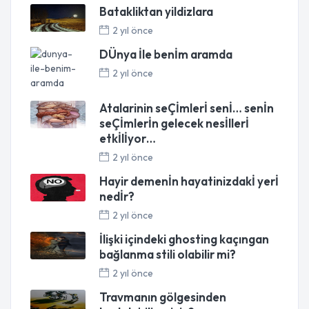
Batakliktan yildizlara
2 yıl önce
DÜnya İle benİm aramda
2 yıl önce
Atalarinin seÇİmlerİ senİ… senİn
seÇİmlerİn gelecek nesİllerİ
etkİlİyor…
2 yıl önce
Hayir demenİn hayatinizdakİ yerİ
nedİr?
2 yıl önce
İlişki içindeki ghosting kaçıngan
bağlanma stili olabilir mi?
2 yıl önce
Travmanın gölgesinden