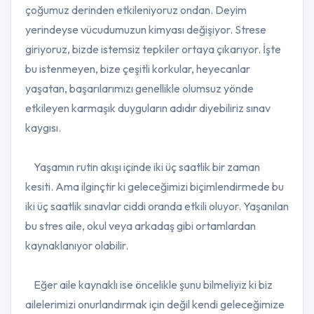
çoğumuz derinden etkileniyoruz ondan. Deyim
yerindeyse vücudumuzun kimyası değişiyor. Strese
giriyoruz, bizde istemsiz tepkiler ortaya çıkarıyor. İşte
bu istenmeyen, bize çeşitli korkular, heyecanlar
yaşatan, başarılarımızı genellikle olumsuz yönde
etkileyen karmaşık duyguların adıdır diyebiliriz sınav
kaygısı.
Yaşamın rutin akışı içinde iki üç saatlik bir zaman
kesiti. Ama ilginçtir ki geleceğimizi biçimlendirmede bu
iki üç saatlik sınavlar ciddi oranda etkili oluyor.
Yaşanılan
bu stres aile, okul veya arkadaş gibi ortamlardan
kaynaklanıyor olabilir.
Eğer aile kaynaklı ise öncelikle şunu bilmeliyiz ki biz
ailelerimizi onurlandırmak için değil kendi geleceğimize