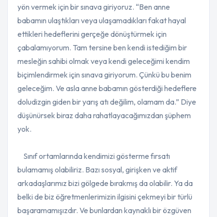
yön vermek için bir sınava giriyoruz. “Ben anne
babamın ulaştıkları veya ulaşamadıkları fakat hayal
ettikleri hedeflerini gerçeğe dönüştürmek için
çabalamıyorum. Tam tersine ben kendi istediğim bir
mesleğin sahibi olmak veya kendi geleceğimi kendim
biçimlendirmek için sınava giriyorum. Çünkü bu benim
geleceğim. Ve asla anne babamın gösterdiği hedeflere
doludizgin giden bir yarış atı değilim, olamam da.” Diye
düşünürsek biraz daha rahatlayacağımızdan şüphem
yok.
Sınıf ortamlarında kendimizi gösterme fırsatı
bulamamış olabiliriz. Bazı sosyal, girişken ve aktif
arkadaşlarımız bizi gölgede bırakmış da olabilir. Ya da
belki de biz öğretmenlerimizin ilgisini çekmeyi bir türlü
başaramamışızdır. Ve bunlardan kaynaklı bir özgüven