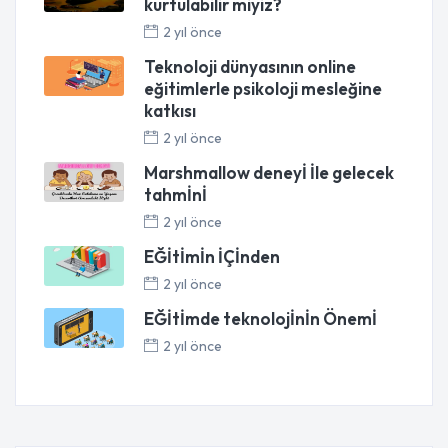
kurtulabilir miyiz?
2 yıl önce
Teknoloji dünyasının online
eğitimlerle psikoloji mesleğine
katkısı
2 yıl önce
Marshmallow deneyİ İle gelecek
tahmİnİ
2 yıl önce
EĞİtİmİn İÇİnden
2 yıl önce
EĞİtİmde teknolojİnİn Önemİ
2 yıl önce