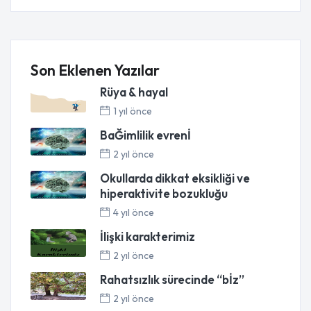
Son Eklenen Yazılar
Rüya & hayal
1 yıl önce
BaĞimlilik evrenİ
2 yıl önce
Okullarda dikkat eksikliği ve
hiperaktivite bozukluğu
4 yıl önce
İlişki karakterimiz
2 yıl önce
Rahatsızlık sürecinde “bİz”
2 yıl önce