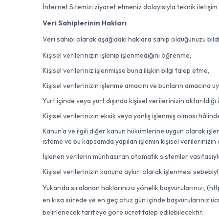
İnternet Sitemizi ziyaret etmeniz dolayısıyla teknik iletişi
Veri Sahiplerinin Hakları
Veri sahibi olarak aşağıdaki haklara sahip olduğunuzu bildir
Kişisel verilerinizin işlenip işlenmediğini öğrenme,
Kişisel verileriniz işlenmişse buna ilişkin bilgi talep etme,
Kişisel verilerinizin işlenme amacını ve bunların amacına uy
Yurt içinde veya yurt dışında kişisel verilerinizin aktarıldığı 
Kişisel verilerinizin eksik veya yanlış işlenmiş olması hâlind
Kanun’a ve ilgili diğer kanun hükümlerine uygun olarak işl
isteme ve bu kapsamda yapılan işlemin kişisel verilerinizin a
İşlenen verilerin münhasıran otomatik sistemler vasıtasıyl
Kişisel verilerinizin kanuna aykırı olarak işlenmesi sebebi
Yukarıda sıralanan haklarınıza yönelik başvurularınızı, (
en kısa sürede ve en geç otuz gün içinde başvurularınız ücr
belirlenecek tarifeye göre ücret talep edilebilecektir.