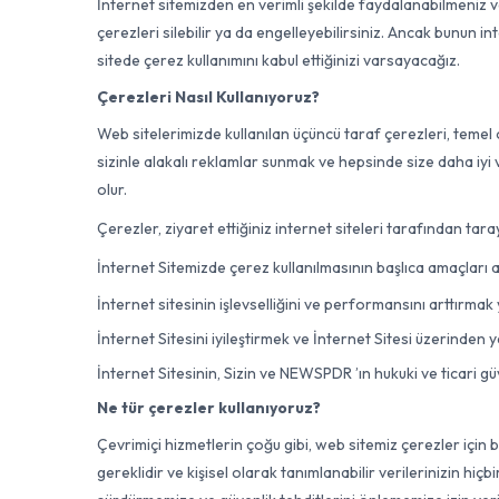
İnternet sitemizden en verimli şekilde faydalanabilmeniz ve
çerezleri silebilir ya da engelleyebilirsiniz. Ancak bunun in
sitede çerez kullanımını kabul ettiğinizi varsayacağız.
Çerezleri Nasıl Kullanıyoruz?
Web sitelerimizde kullanılan üçüncü taraf çerezleri, temel
sizinle alakalı reklamlar sunmak ve hepsinde size daha iyi v
olur.
Çerezler, ziyaret ettiğiniz internet siteleri tarafından ta
İnternet Sitemizde çerez kullanılmasının başlıca amaçları 
İnternet sitesinin işlevselliğini ve performansını arttırmak 
İnternet Sitesini iyileştirmek ve İnternet Sitesi üzerinden y
İnternet Sitesinin, Sizin ve NEWSPDR ’ın hukuki ve ticari g
Ne tür çerezler kullanıyoruz?
Çevrimiçi hizmetlerin çoğu gibi, web sitemiz çerezler için bi
gereklidir ve kişisel olarak tanımlanabilir verilerinizin hiç