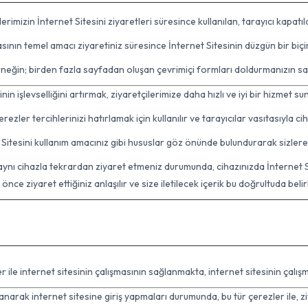
rimizin İnternet Sitesini ziyaretleri süresince kullanılan, tarayıcı kapatıl
asının temel amacı ziyaretiniz süresince İnternet Sitesinin düzgün bir biç
neğin; birden fazla sayfadan oluşan çevrimiçi formları doldurmanızın s
inin işlevselliğini artırmak, ziyaretçilerimize daha hızlı ve iyi bir hizmet s
erezler tercihlerinizi hatırlamak için kullanılır ve tarayıcılar vasıtasıyla c
et Sitesini kullanım amacınız gibi hususlar göz önünde bulundurarak sizlere 
 aynı cihazla tekrardan ziyaret etmeniz durumunda, cihazınızda İnternet 
 önce ziyaret ettiğiniz anlaşılır ve size iletilecek içerik bu doğrultuda belir
r ile internet sitesinin çalışmasının sağlanmakta, internet sitesinin çalış
ullanarak internet sitesine giriş yapmaları durumunda, bu tür çerezler ile, z