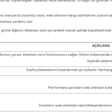
yorlar. Kişisel bilgiler toplamaz veya saklamazlar. Örneğin, bu çerezler 
sı, benzersiz ziyaretçi sayısı, web sitesinin hangi sayfalarının ziyaret edil
tmemize yardımcı olur.
österdiğimiz reklamları sizin için anlamlı olacak şekilde kişiselleştirmek i
AÇIKLAMA
Sunucu çerezi, sitemizin core fonksiyonunu sağlar. Sitenin kullanımında o
biçimde çalışma
Sayfa yüklemelerini hızlandırmak için kullanılır. Herhangi 
Performans çerezleri web sitemizin kullanım
İnsanların web sitemizle nasıl etkileşimde bulu