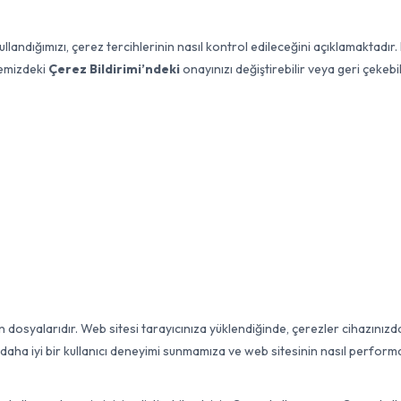
ullandığımızı, çerez tercihlerinin nasıl kontrol edileceğini açıklamaktadır. K
temizdeki
Çerez Bildirimi’ndeki
onayınızı değiştirebilir veya geri çekebil
in dosyalarıdır. Web sitesi tarayıcınıza yüklendiğinde, çerezler cihazınızd
ha iyi bir kullanıcı deneyimi sunmamıza ve web sitesinin nasıl performans