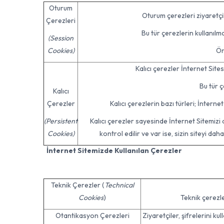
Oturum
Oturum çerezleri ziyaretçile
Çerezleri
Bu tür çerezlerin kullanılm
(Session
Cookies)
Ör
Kalıcı çerezler İnternet Sites
Bu tür ç
Kalıcı
Çerezler
Kalıcı çerezlerin bazı türleri; İntern
(Persistent
Kalıcı çerezler sayesinde İnternet Sitemizi
Cookies)
kontrol edilir ve var ise, sizin siteyi daha
İnternet Sitemizde Kullanılan Çerezler
Teknik Çerezler (
Technical
Cookies
)
Teknik çerezle
Otantikasyon Çerezleri
Ziyaretçiler, şifrelerini k