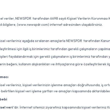
şisel veriler, NEWSPDR tarafından 6698 sayılı Kişisel Verilerin Korunması 
etaylı bilgilere, (www.newspdr.com) internet adresinden ulaşabilirsiniz.
kişisel verileriniz aşağıda sıralanan amaçlarla NEWSPDR tarafından Kanun’
rilmesi için ilgili iş birimlerimiz tarafından gerekli çalışmaların yapılma
eri faydalandırmak için gerekli çalışmaların iş birimlerimiz tarafından yap
n beğeni, kullanım alışkanlıkları ve ihtiyaçlarına göre özelleştirilerek ilgi
 Amacı
isel verileriniz, kişisel verilerinizin işlenme amaçları doğrultusunda, iş o
belirtilen kişisel veri işleme şartları ve amaçları kapsamında aktarılabilec
ebebi
isel veri
”dir. İnternet sitemizi ziyaretiniz kapsamında kişisel verileriniz