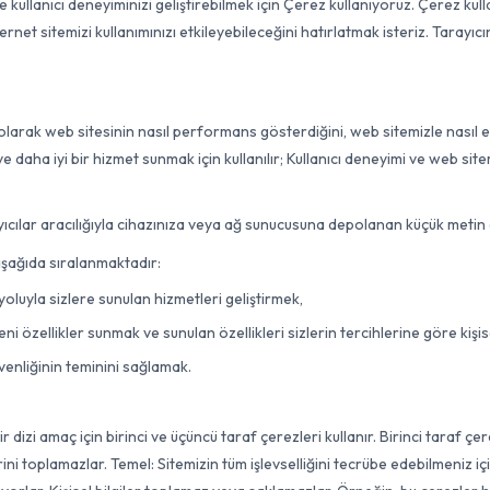
 kullanıcı deneyiminizi geliştirebilmek için Çerez kullanıyoruz. Çerez kul
ternet sitemizi kullanımınızı etkileyebileceğini hatırlatmak isteriz. Tarayı
 olarak web sitesinin nasıl performans gösterdiğini, web sitemizle nasıl
e daha iyi bir hizmet sunmak için kullanılır; Kullanıcı deneyimi ve web sit
rayıcılar aracılığıyla cihazınıza veya ağ sunucusuna depolanan küçük metin 
aşağıda sıralanmaktadır:
yoluyla sizlere sunulan hizmetleri geliştirmek,
eni özellikler sunmak ve sunulan özellikleri sizlerin tercihlerine göre kişis
üvenliğinin teminini sağlamak.
r dizi amaç için birinci ve üçüncü taraf çerezleri kullanır. Birinci taraf ç
birini toplamazlar. Temel: Sitemizin tüm işlevselliğini tecrübe edebilmeniz i