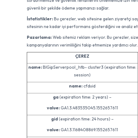
sürdürmemize ve güvenlik tehditlerini önlememize izin veri
güvenli bir şekilde ödeme yapmanızı sağlar.
İstatistikler:
Bu çerezler, web sitesine gelen ziyaretçi sayı
sitesinin ne kadar iyi performans gösterdiğini ve analiz e
Pazarlama:
Web sitemiz reklam veriyor. Bu çerezler, size g
kampanyalarının verimliliğini takip etmemize yardımcı olur.
ÇEREZ
name:
BIGipServerpool_htb- cluster3 (expiration time:
session)
name:
cfduid
ga
(expiration time: 2 years) –
value:
GA1.3.483535045.1552657611
gid
(expiration time: 24 hours) –
value:
GA1.3.1168408869.1552657611