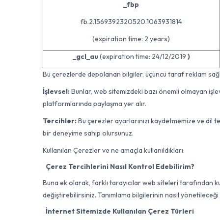
_fbp
fb.2.1569392320520.1063931814
(expiration time: 2 years)
_gcl_au
(expiration time: 24/12/2019
)
Bu çerezlerde depolanan bilgiler, üçüncü taraf reklam sağla
İşlevsel:
Bunlar, web sitemizdeki bazı önemli olmayan işlev
platformlarında paylaşma yer alır.
Tercihler:
Bu çerezler ayarlarınızı kaydetmemize ve dil ter
bir deneyime sahip olursunuz.
Kullanılan Çerezler ve ne amaçla kullanıldıkları:
Çerez Tercihlerini Nasıl Kontrol Edebilirim?
Buna ek olarak, farklı tarayıcılar web siteleri tarafından k
değiştirebilirsiniz. Tanımlama bilgilerinin nasıl yönetileceğ
İnternet Sitemizde Kullanılan Çerez Türleri