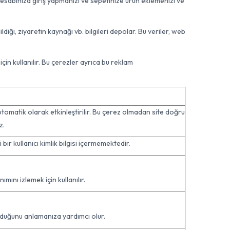
hesabınıza giriş yapmanızı ve sepetinize ürün eklemenizi ve
diği, ziyaretin kaynağı vb. bilgileri depolar. Bu veriler, web
çin kullanılır. Bu çerezler ayrıca bu reklam
tomatik olarak etkinleştirilir. Bu çerez olmadan site doğru
z.
bir kullanıcı kimlik bilgisi içermemektedir.
ını izlemek için kullanılır.
nduğunu anlamanıza yardımcı olur.