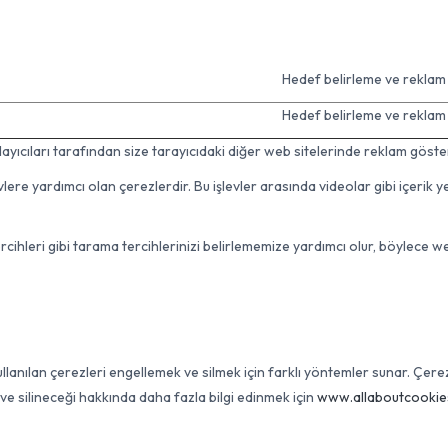
Hedef belirleme ve reklam iç
Hedef belirleme ve reklam iç
yıcıları tarafından size tarayıcıdaki diğer web sitelerinde reklam gösterm
lere yardımcı olan çerezlerdir. Bu işlevler arasında videolar gibi içerik 
cihleri gibi tarama tercihlerinizi belirlememize yardımcı olur, böylece we
ullanılan çerezleri engellemek ve silmek için farklı yöntemler sunar. Çerezl
i ve silineceği hakkında daha fazla bilgi edinmek için
www.allaboutcookie