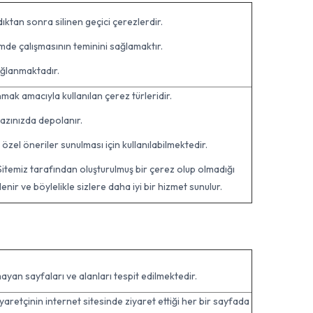
dıktan sonra silinen geçici çerezlerdir.
imde çalışmasının teminini sağlamaktır.
ağlanmaktadır.
unmak amacıyla kullanılan çerez türleridir.
ihazınızda depolanır.
özel öneriler sunulması için kullanılabilmektedir.
Sitemiz tarafından oluşturulmuş bir çerez olup olmadığı
lenir ve böylelikle sizlere daha iyi bir hizmet sunulur.
mayan sayfaları ve alanları tespit edilmektedir.
iyaretçinin internet sitesinde ziyaret ettiği her bir sayfada