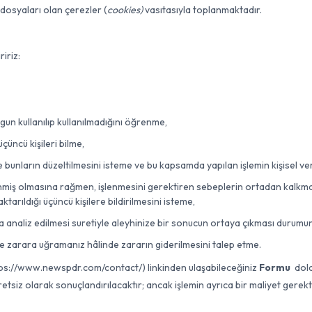
m dosyaları olan çerezler (
cookies)
vasıtasıyla toplanmaktadır.
iriz:
gun kullanılıp kullanılmadığını öğrenme,
üçüncü kişileri bilme,
e bunların düzeltilmesini isteme ve bu kapsamda yapılan işlemin kişisel veril
enmiş olmasına rağmen, işlenmesini gerektiren sebeplerin ortadan kalkması 
ktarıldığı üçüncü kişilere bildirilmesini isteme,
a analiz edilmesi suretiyle aleyhinize bir sonucun ortaya çıkması durumu
yle zarara uğramanız hâlinde zararın giderilmesini talep etme.
https://www.newspdr.com/contact/) linkinden ulaşabileceğiniz
Formu
doldu
etsiz olarak sonuçlandırılacaktır; ancak işlemin ayrıca bir maliyet gerek