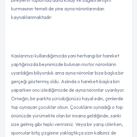
bireylerin toplumda daha kolay ve sağlıklı iletişim
kurmasının temeli de yine ayna nöronlarından
kaynaklanmaktadır.
Kaslarımızı kullandığımızda yani herhangi bir hareket
yaptığımızda beynimizde bulunan motor nöronların
uyarıldığını biliyorduk ama ayna nöronlar bize başka bir
gerçeği göstermiş oldu. Aslında o hareketi başka biri
yaparken onu izlediğimizde de ayna nöronlar uyarılıyor.
Örneğin; bir parkta yürüdüğünüzü hayal edin, çimlerde
top oynayan çocuklar olsun. Çocukların oynadığı o top
önünüzde yürümekte olan bir insana geldiğinde, sanki
size gelmiş gibi tepki verirsiniz. Veya bir yarışı izlerken,
sporcular bitiş çizgisine yaklaştıkça sizin kalbiniz de