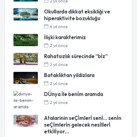
2 yıl önce
Okullarda dikkat eksikliği ve
hiperaktivite bozukluğu
4 yıl önce
İlişki karakterimiz
2 yıl önce
Rahatsızlık sürecinde “bİz”
2 yıl önce
Batakliktan yildizlara
2 yıl önce
DÜnya İle benİm aramda
2 yıl önce
Atalarinin seÇİmlerİ senİ… senİn
seÇİmlerİn gelecek nesİllerİ
etkİlİyor…