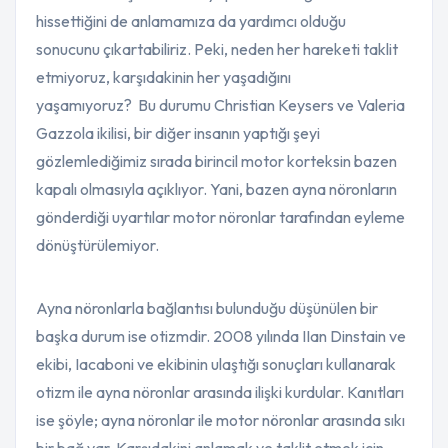
hissettiğini de anlamamıza da yardımcı olduğu
sonucunu çıkartabiliriz. Peki, neden her hareketi taklit
etmiyoruz, karşıdakinin her yaşadığını
yaşamıyoruz? Bu durumu Christian Keysers ve Valeria
Gazzola ikilisi, bir diğer insanın yaptığı şeyi
gözlemlediğimiz sırada birincil motor korteksin bazen
kapalı olmasıyla açıklıyor. Yani, bazen ayna nöronların
gönderdiği uyartılar motor nöronlar tarafından eyleme
dönüştürülemiyor.
Ayna nöronlarla bağlantısı bulunduğu düşünülen bir
başka durum ise otizmdir. 2008 yılında IIan Dinstain ve
ekibi, Iacaboni ve ekibinin ulaştığı sonuçları kullanarak
otizm ile ayna nöronlar arasında ilişki kurdular. Kanıtları
ise şöyle; ayna nöronlar ile motor nöronlar arasında sıkı