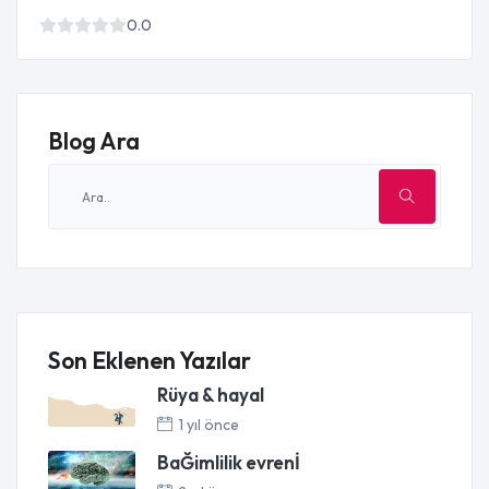
0.0
Blog Ara
Son Eklenen Yazılar
Rüya & hayal
1 yıl önce
BaĞimlilik evrenİ