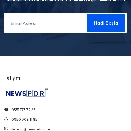
Bültenimize abone olun ve en son haberleri ve güncellemeleri alın!
İletişim
0551 173 72 85
0850 308 11 85
iletisim@newspdr.com