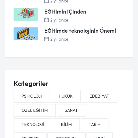
2 yıl önce
EĞİtİmİn İÇİnden
2 yıl önce
EĞİtİmde teknolojİnİn Önemİ
2 yıl önce
Kategoriler
PSİKOLOJİ
HUKUK
EDEBİYAT
ÖZEL EĞİTİM
SANAT
TEKNOLOJİ
BİLİM
TARİH