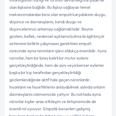
İnsanoğlunun varlığı ve türünün devamlılığı karşıdaki ile
olan ilişkisine bağlıdır. Bu ilişkiyi sağlayan temel
mekanizmalardan birisi olan empati karşıdakinin duygu,
düşünce ve davranışlarını, kendi duygu ve
düşüncelerimizi anlamayı sağlamaktadır. Beynin
gözlem, bellek, nedensel açıklama bulma ile ilgili birçok
sisteminin birlikte çalışmasını gerektiren empati
sürecinde ayna nöronların işlevi oldukça önemlidir. Ayna
nöronlar, hem bir birey belirli bir motor eylemi
gerçekleştirdiğinde, hem de aynı veya benzer eylemin
başka bir kişi tarafından gerçekleştirildiği
gözlemlendiğinde aktif hale geçen nöronlardır.
İnsanların ne hissettiklerini anlayabilmek aslında onların
davranışlarını izlememizde yatıyor. Bu noktada ayna
nöronlar kişiler arası etkileşim ve iletişimimizde de
önemli rol oynuyor. Empatik becerileri gelişmiş