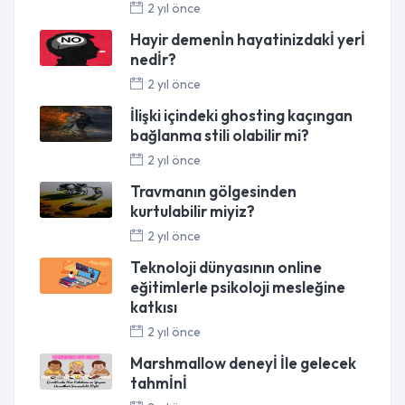
2 yıl önce
Hayir demenİn hayatinizdakİ yerİ
nedİr?
2 yıl önce
İlişki içindeki ghosting kaçıngan
bağlanma stili olabilir mi?
2 yıl önce
Travmanın gölgesinden
kurtulabilir miyiz?
2 yıl önce
Teknoloji dünyasının online
eğitimlerle psikoloji mesleğine
katkısı
2 yıl önce
Marshmallow deneyİ İle gelecek
tahmİnİ