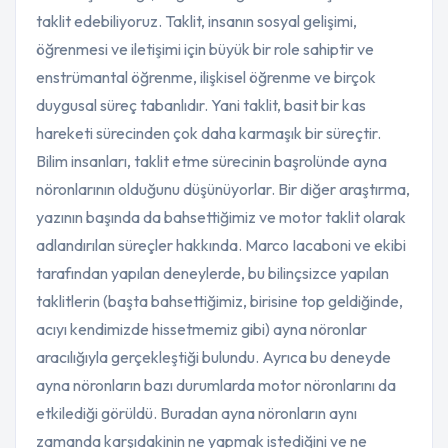
taklit edebiliyoruz.
Taklit, insanın sosyal gelişimi,
öğrenmesi ve iletişimi için büyük bir role sahiptir ve
enstrümantal öğrenme, ilişkisel öğrenme ve birçok
duygusal süreç tabanlıdır. Yani taklit, basit bir kas
hareketi sürecinden çok daha karmaşık bir süreçtir.
Bilim insanları, taklit etme sürecinin başrolünde ayna
nöronlarının olduğunu düşünüyorlar. Bir diğer araştırma,
yazının başında da bahsettiğimiz ve motor taklit olarak
adlandırılan süreçler hakkında. Marco Iacaboni ve ekibi
tarafından yapılan deneylerde, bu bilinçsizce yapılan
taklitlerin (başta bahsettiğimiz, birisine top geldiğinde,
acıyı kendimizde hissetmemiz gibi) ayna nöronlar
aracılığıyla gerçekleştiği bulundu. Ayrıca bu deneyde
ayna nöronların bazı durumlarda motor nöronlarını da
etkilediği görüldü. Buradan ayna nöronların aynı
zamanda karşıdakinin ne yapmak istediğini ve ne