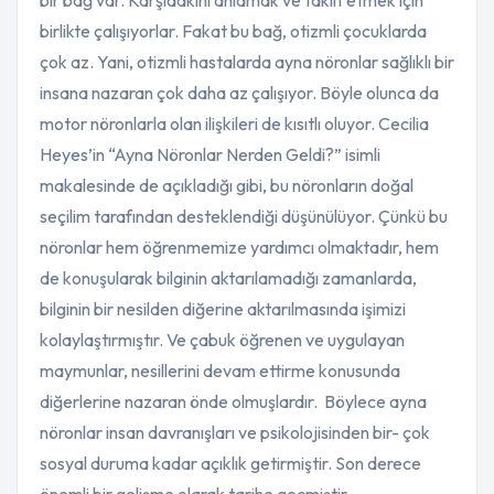
bir bağ var. Karşıdakini anlamak ve taklit etmek için
birlikte çalışıyorlar. Fakat bu bağ, otizmli çocuklarda
çok az. Yani, otizmli hastalarda ayna nöronlar sağlıklı bir
insana nazaran çok daha az çalışıyor. Böyle olunca da
motor nöronlarla olan ilişkileri de kısıtlı oluyor. Cecilia
Heyes’in “Ayna Nöronlar Nerden Geldi?” isimli
makalesinde de açıkladığı gibi, bu nöronların doğal
seçilim tarafından desteklendiği düşünülüyor. Çünkü bu
nöronlar hem öğrenmemize yardımcı olmaktadır, hem
de konuşularak bilginin aktarılamadığı zamanlarda,
bilginin bir nesilden diğerine aktarılmasında işimizi
kolaylaştırmıştır. Ve çabuk öğrenen ve uygulayan
maymunlar, nesillerini devam ettirme konusunda
diğerlerine nazaran önde olmuşlardır. Böylece ayna
nöronlar insan davranışları ve psikolojisinden bir- çok
sosyal duruma kadar açıklık getirmiştir. Son derece