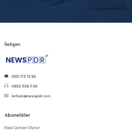
İletişim
0551 173 72 85
0850 308 11 85
iletisim@newspdr.com
Abonelikler
Nasıl Uzman Olunur