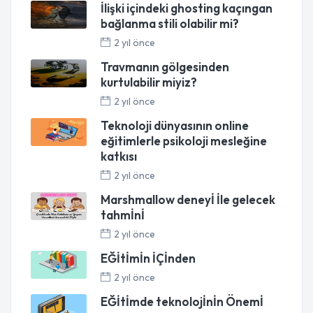
İlişki içindeki ghosting kaçıngan
bağlanma stili olabilir mi?
2 yıl önce
Travmanın gölgesinden
kurtulabilir miyiz?
2 yıl önce
Teknoloji dünyasının online
eğitimlerle psikoloji mesleğine
katkısı
2 yıl önce
Marshmallow deneyİ İle gelecek
tahmİnİ
2 yıl önce
EĞİtİmİn İÇİnden
2 yıl önce
EĞİtİmde teknolojİnİn Önemİ