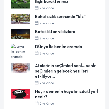
İlişki karakterimiz
2 yıl önce
Rahatsızlık sürecinde “bİz”
2 yıl önce
Batakliktan yildizlara
2 yıl önce
DÜnya İle benİm aramda
2 yıl önce
Atalarinin seÇİmlerİ senİ… senİn
seÇİmlerİn gelecek nesİllerİ
etkİlİyor…
2 yıl önce
Hayir demenİn hayatinizdakİ yerİ
nedİr?
2 yıl önce