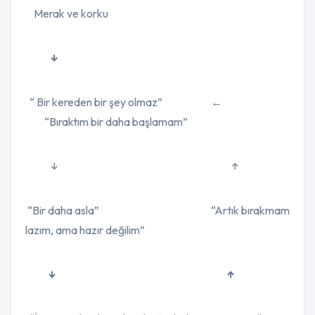
Merak ve korku
↓
“ Bir kereden bir şey olmaz”
←
“Bıraktım bir daha başlamam”
↓
↑
“Bir daha asla” “Artık bırakmam
lazım, ama hazır değilim”
↓ ↑