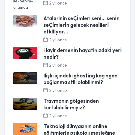
2 yıl önce
Atalarinin seÇİmlerİ senİ… senİn
seÇİmlerİn gelecek nesİllerİ
etkİlİyor…
2 yıl önce
Hayir demenİn hayatinizdakİ yerİ
nedİr?
2 yıl önce
İlişki içindeki ghosting kaçıngan
bağlanma stili olabilir mi?
2 yıl önce
Travmanın gölgesinden
kurtulabilir miyiz?
2 yıl önce
Teknoloji dünyasının online
eğitimlerle psikoloji mesleğine