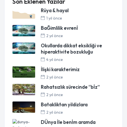
Son Eklenen Yazılar
Rüya & hayal
1 yıl önce
BaĞimlilik evrenİ
2 yıl önce
Okullarda dikkat eksikliği ve
hiperaktivite bozukluğu
4 yıl önce
İlişki karakterimiz
2 yıl önce
Rahatsızlık sürecinde “bİz”
2 yıl önce
Batakliktan yildizlara
2 yıl önce
DÜnya İle benİm aramda