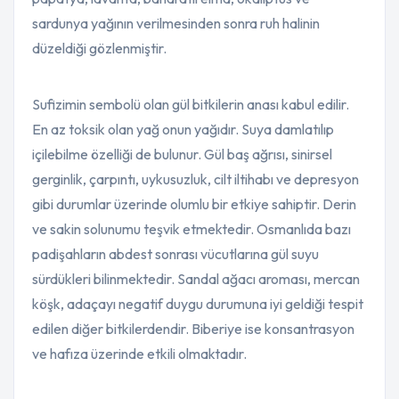
sardunya yağının verilmesinden sonra ruh halinin
düzeldiği gözlenmiştir.
Sufizimin sembolü olan gül bitkilerin anası kabul edilir.
En az toksik olan yağ onun yağıdır. Suya damlatılıp
içilebilme özelliği de bulunur. Gül baş ağrısı, sinirsel
gerginlik, çarpıntı, uykusuzluk, cilt iltihabı ve depresyon
gibi durumlar üzerinde olumlu bir etkiye sahiptir. Derin
ve sakin solunumu teşvik etmektedir. Osmanlıda bazı
padişahların abdest sonrası vücutlarına gül suyu
sürdükleri bilinmektedir. Sandal ağacı aroması, mercan
köşk, adaçayı negatif duygu durumuna iyi geldiği tespit
edilen diğer bitkilerdendir. Biberiye ise konsantrasyon
ve hafıza üzerinde etkili olmaktadır.