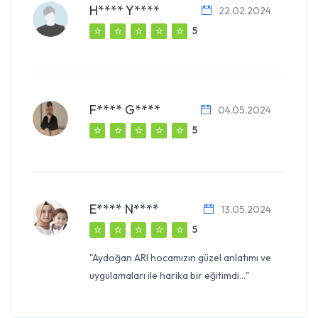
H**** Y****
22.02.2024
5
F**** G****
04.05.2024
5
E**** N****
13.05.2024
5
"Aydoğan ARI hocamızın güzel anlatımı ve
uygulamaları ile harika bir eğitimdi..."