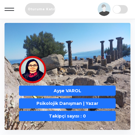
Oturuma Katıl
Ayşe VAROL
Psikolojik Danışman | Yazar
Takipçi sayısı : 0