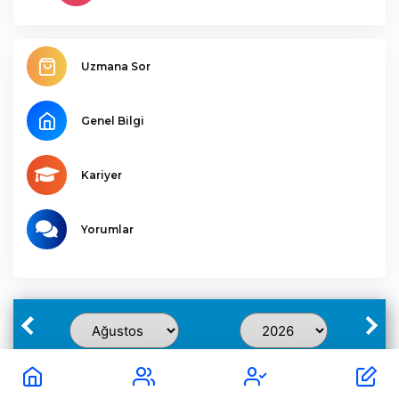
Uzmana Sor
Genel Bilgi
Kariyer
Yorumlar
Pzt
Sal
Çar
Per
Cum
Cmt
Paz