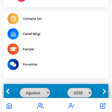
Uzmana Sor
Genel Bilgi
Kariyer
Yorumlar
Pzt
Sal
Çar
Per
Cum
Cmt
Paz