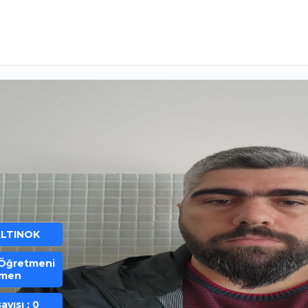
ALTINOK
Öğretmeni
tmen
ayısı : 0