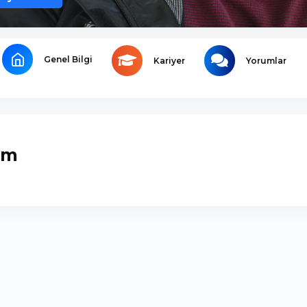
Genel Bilgi
Kariyer
Yorumlar
ım