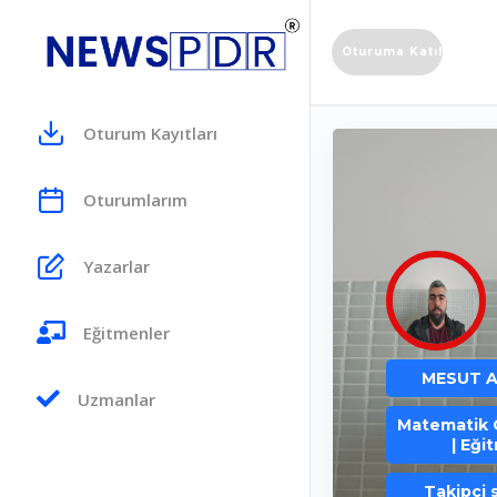
Oturuma Katıl
Oturum Kayıtları
Oturumlarım
Yazarlar
Eğitmenler
MESUT 
Uzmanlar
Matematik 
| Eği
Takipçi s